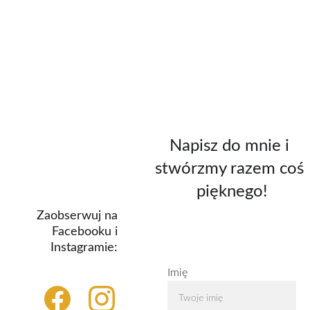
zł
dojazd do 30 km 
możliwość 
od Wrocławia 
uzupełnienia o 
bezpłatny, powyżej 
rolkę: 150 zł
2 zł/km
dojazd do 70 km 
od Wrocławia 
bezpłatny, 
powyżej 2 zł/km
Napisz do mnie i 
stwórzmy razem coś 
pięknego!
Zaobserwuj na 
Facebooku i 
Instagramie: 
Imię