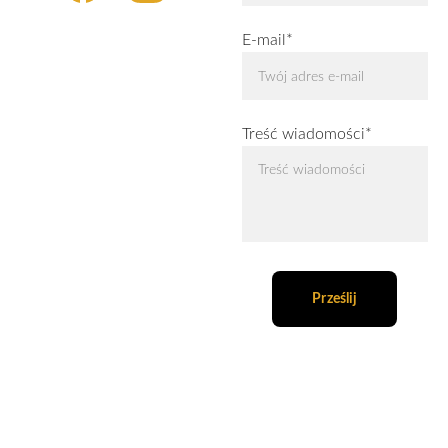
E-mail*
Treść wiadomości*
Prześlij
fotografia psów, fotografia kotów, fotografia zwierząt, fotografia 
zwierząt egzotycznych, fotografia studyjna psów, portrety zwierząt, 
reportaż sportowy Wrocław, fotorelacje z wydarzeń , dokumentacja 
wideo, fotorelacje, fotoreportaż, rolki na instagram, fotograf psów, 
fotograf zwierząt, fotograf na wydarzenie, treningi, obozy sportowe, 
zdjęcia miotów hodowlanych, zdjęcia szczeniaków, zdjęcia kociaków, 