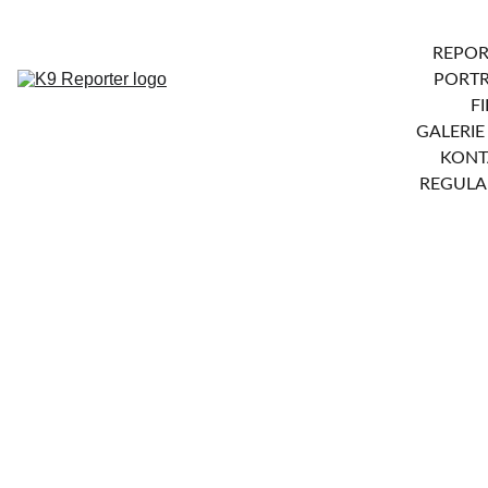
REPOR
PORTR
F
GALERIE
KONT
REGULA
1/17/2026
1 min read